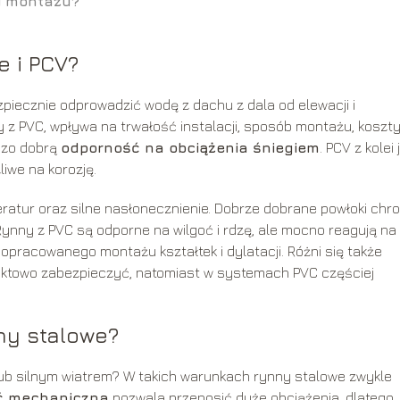
i montażu?
e i PCV?
piecznie odprowadzić wodę z dachu z dala od elewacji i
y z PVC, wpływa na trwałość instalacji, sposób montażu, koszty
dzo dobrą
odporność na obciążenia śniegiem
. PCV z kolei 
liwe na korozję.
atur oraz silne nasłonecznienie. Dobrze dobrane powłoki chro
Rynny z PVC są odporne na wilgoć i rdzę, ale mocno reagują na
pracowanego montażu kształtek i dylatacji. Różni się także
nktowo zabezpieczyć, natomiast w systemach PVC częściej
ny stalowe?
ub silnym wiatrem? W takich warunkach rynny stalowe zwykle
ć mechaniczna
pozwala przenosić duże obciążenia, dlatego