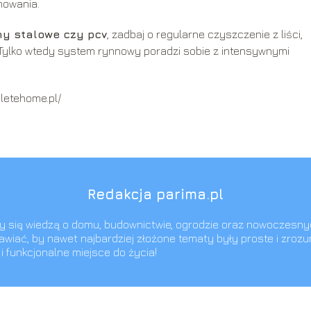
nowania.
ny stalowe czy pcv
, zadbaj o regularne czyszczenie z liści,
 Tylko wtedy system rynnowy poradzi sobie z intensywnymi
letehome.pl/
Redakcja parima.pl
imy się wiedzą o domu, budownictwie, ogrodzie oraz nowoczesny
awiać, by nawet najbardziej złożone tematy były proste i zroz
 funkcjonalne miejsce do życia!