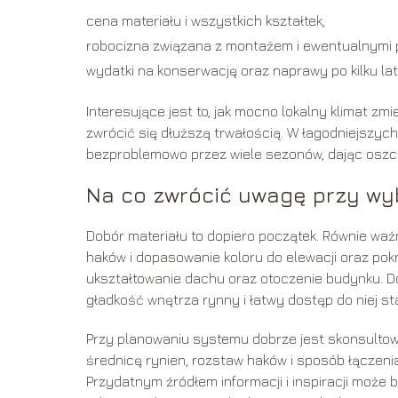
cena materiału i wszystkich kształtek,
robocizna związana z montażem i ewentualnymi 
wydatki na konserwację oraz naprawy po kilku la
Interesujące jest to, jak mocno lokalny klimat z
zwrócić się dłuższą trwałością. W łagodniejsz
bezproblemowo przez wiele sezonów, dając oszc
Na co zwrócić uwagę przy wy
Dobór materiału to dopiero początek. Równie waż
haków i dopasowanie koloru do elewacji oraz pok
ukształtowanie dachu oraz otoczenie budynku. 
gładkość wnętrza rynny i łatwy dostęp do niej s
Przy planowaniu systemu dobrze jest skonsultow
średnicę rynien, rozstaw haków i sposób łączeni
Przydatnym źródłem informacji i inspiracji może