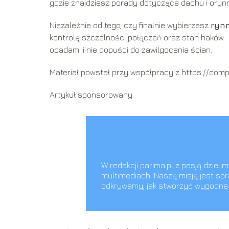
gdzie znajdziesz porady dotyczące dachu i oryn
Niezależnie od tego, czy finalnie wybierzesz
ryn
kontrolę szczelności połączeń oraz stan haków.
opadami i nie dopuści do zawilgocenia ścian.
Materiał powstał przy współpracy z https://comp
Artykuł sponsorowany
W redakcji parima.pl z pasją dziel
multimediach. Naszą misją jest spr
odkrywamy, jak stworzyć wygodne i