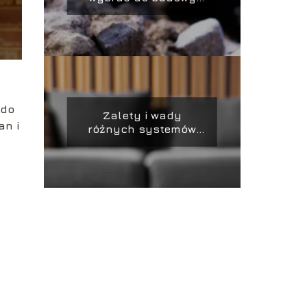
domu na trudnym
gruncie
do
Zalety i wady
an i
różnych systemów
ogrzewania
podłogowego