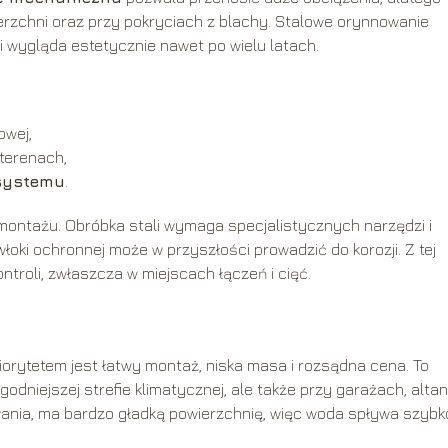
ierzchni oraz przy pokryciach z blachy. Stalowe orynnowanie
 wygląda estetycznie nawet po wielu latach.
owej,
terenach,
systemu
.
 montażu. Obróbka stali wymaga specjalistycznych narzędzi i
oki ochronnej może w przyszłości prowadzić do korozji. Z tej
roli, zwłaszcza w miejscach łączeń i cięć.
iorytetem jest łatwy montaż, niska masa i rozsądna cena. To
dniejszej strefie klimatycznej, ale także przy garażach, alta
ania, ma bardzo gładką powierzchnię, więc woda spływa szybko