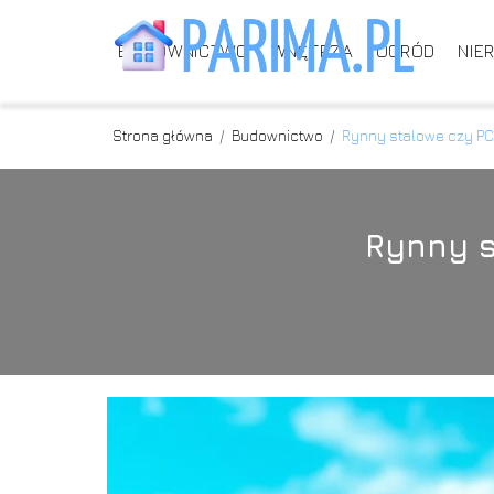
BUDOWNICTWO
WNĘTRZA
OGRÓD
NIE
Strona główna
/
Budownictwo
/
Rynny stalowe czy PC
Rynny s