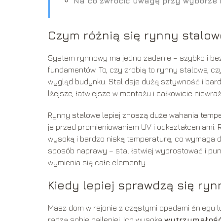
Na co zwrócić uwagę przy wyborze 
Czym różnią się rynny stalow
System rynnowy ma jedno zadanie – szybko i bez
fundamentów. To, czy zrobią to rynny stalowe, cz
wygląd budynku. Stal daje dużą sztywność i bar
lżejsze, łatwiejsze w montażu i całkowicie niewraż
Rynny stalowe lepiej znoszą duże wahania temper
je przed promieniowaniem UV i odkształceniami. 
wysoką i bardzo niską temperaturę, co wymaga do
sposób naprawy – stal łatwiej wyprostować i pu
wymienia się całe elementy.
Kiedy lepiej sprawdzą się ryn
Masz dom w rejonie z częstymi opadami śniegu l
radzą sobie najlepiej. Ich wysoka
wytrzymałoś