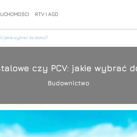
RUCHOMOŚCI
RTV I AGD
V: jakie wybrać do domu?
talowe czy PCV: jakie wybrać 
Budownictwo