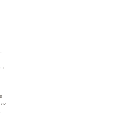
go
li.
da
raz
.