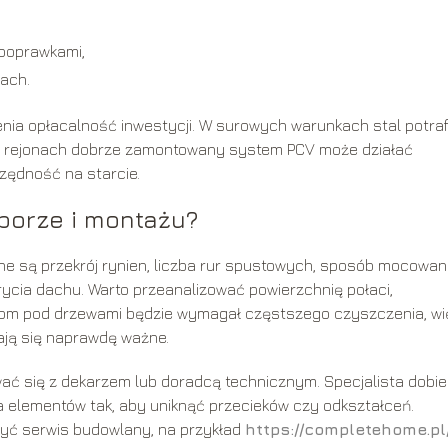
poprawkami,
tach.
mienia opłacalność inwestycji. W surowych warunkach stal potraf
ych rejonach dobrze zamontowany system PCV może działać
zędność na starcie.
borze i montażu?
ne są przekrój rynien, liczba rur spustowych, sposób mocowan
rycia dachu. Warto przeanalizować powierzchnię połaci,
Dom pod drzewami będzie wymagał częstszego czyszczenia, wi
tają się naprawdę ważne.
ać się z dekarzem lub doradcą technicznym. Specjalista dobie
a elementów tak, aby uniknąć przecieków czy odkształceń.
 być serwis budowlany, na przykład
https://completehome.pl