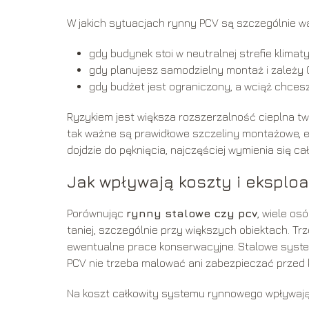
W jakich sytuacjach rynny PCV są szczególnie w
gdy budynek stoi w neutralnej strefie klimat
gdy planujesz samodzielny montaż i zależy C
gdy budżet jest ograniczony, a wciąż chce
Ryzykiem jest większa rozszerzalność cieplna t
tak ważne są prawidłowe szczeliny montażowe, ela
dojdzie do pęknięcia, najczęściej wymienia się c
Jak wpływają koszty i eksploa
Porównując
rynny stalowe czy pcv
, wiele o
taniej, szczególnie przy większych obiektach. Tr
ewentualne prace konserwacyjne. Stalowe systemy
PCV nie trzeba malować ani zabezpieczać przed k
Na koszt całkowity systemu rynnowego wpływają