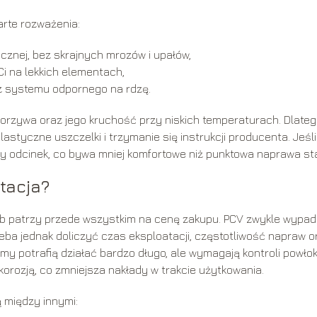
arte rozważenia:
ycznej, bez skrajnych mrozów i upałów,
i na lekkich elementach,
sz systemu odpornego na rdzę.
worzywa oraz jego kruchość przy niskich temperaturach. Dlate
styczne uszczelki i trzymanie się instrukcji producenta. Jeśli
ały odcinek, co bywa mniej komfortowe niż punktowa naprawa sta
tacja?
sób patrzy przede wszystkim na cenę zakupu. PCV zwykle wypa
zeba jednak doliczyć czas eksploatacji, częstotliwość napraw o
 potrafią działać bardzo długo, ale wymagają kontroli powłok
orozją, co zmniejsza nakłady w trakcie użytkowania.
 między innymi: