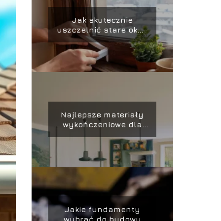
Jak skutecznie
uszczelnić stare okna
przed zimą?
Najlepsze materiały
wykończeniowe dla
domów pasywnych
Jakie fundamenty
wybrać do budowy