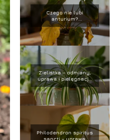
Czego nie lubi
anturium?
Najczęstsze błędy w
uprawie
Zielistka – odmiany,
uprawa i pielęgnacja
w domu
Philodendron spiritus
sancti – uprawa,