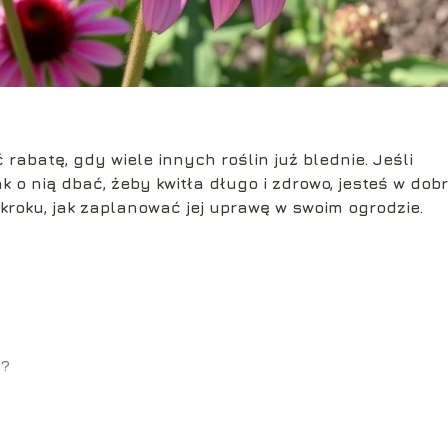
ć rabatę, gdy wiele innych roślin już blednie. Jeśli
ak o nią dbać, żeby kwitła długo i zdrowo, jesteś w do
 kroku, jak zaplanować jej uprawę w swoim ogrodzie.
ę?