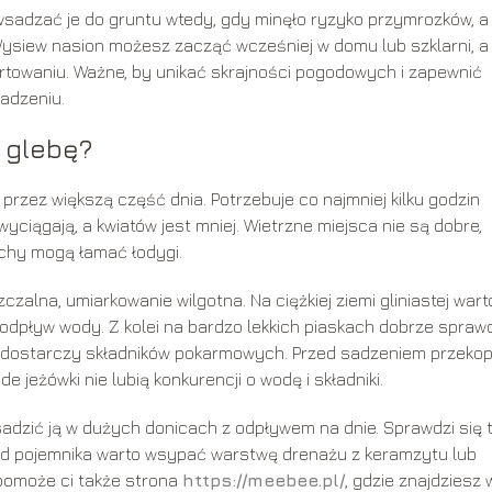
wsadzać je do gruntu wtedy, gdy minęło ryzyko przymrozków, a
 Wysiew nasion możesz zacząć wcześniej w domu lub szklarni, a
rtowaniu. Ważne, by unikać skrajności pogodowych i zapewnić
adzeniu.
 glebę?
 przez większą część dnia. Potrzebuje co najmniej kilku godzin
yciągają, a kwiatów jest mniej. Wietrzne miejsca nie są dobre,
chy mogą łamać łodygi.
zalna, umiarkowanie wilgotna. Na ciężkiej ziemi gliniastej wart
odpływ wody. Z kolei na bardzo lekkich piaskach dobrze spraw
i dostarczy składników pokarmowych. Przed sadzeniem przeko
jeżówki nie lubią konkurencji o wodę i składniki.
osadzić ją w dużych donicach z odpływem na dnie. Sprawdzi się
ód pojemnika warto wsypać warstwę drenażu z keramzytu lub
pomoże ci także strona
https://meebee.pl/
, gdzie znajdziesz 