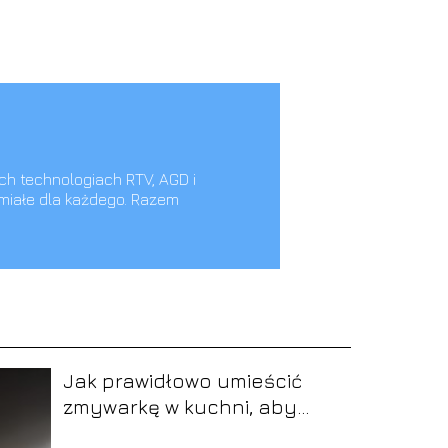
ch technologiach RTV, AGD i
umiałe dla każdego. Razem
Jak prawidłowo umieścić
zmywarkę w kuchni, aby
efektywnie zmywać?