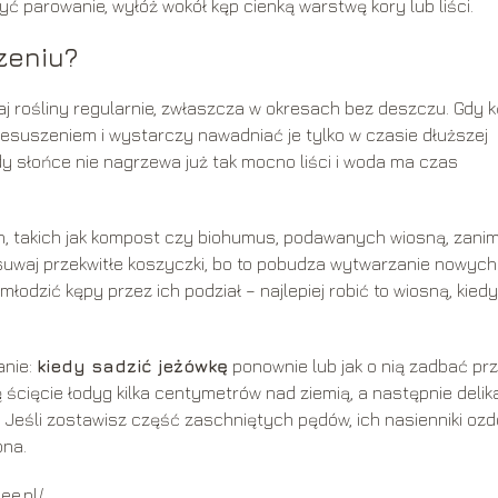
zyć parowanie, wyłóż wokół kęp cienką warstwę kory lub liści.
zeniu?
 rośliny regularnie, zwłaszcza w okresach bez deszczu. Gdy 
rzesuszeniem i wystarczy nawadniać je tylko w czasie dłuższej
dy słońce nie nagrzewa już tak mocno liści i woda ma czas
, takich jak kompost czy biohumus, podawanych wiosną, zani
suwaj przekwitłe koszyczki, bo to pobudza wytwarzanie nowych
młodzić kępy przez ich podział – najlepiej robić to wiosną, kiedy
anie:
kiedy sadzić jeżówkę
ponownie lub jak o nią zadbać pr
ścięcie łodyg kilka centymetrów nad ziemią, a następnie delik
y. Jeśli zostawisz część zaschniętych pędów, ich nasienniki ozd
ona.
ee.pl/