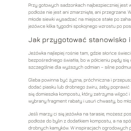
Przy gotowych sadzonkach najbezpieczniej jest 
podłoże nie jest ani zmarznięte, ani przegrzane.
młode siewki wysadzać na miejsce stałe po zaha
jeżówce kilka tygodni spokojnego wzrostu po pos
Jak przygotować stanowisko i
Jeżówka najlepiej rośnie tam, gdzie słońce świeci
bezpośredniego światła, bo w półcieniu pędy się w
szczególnie dla wyższych odmian – silne podmu
Gleba powinna być żyzna, próchniczna i przepuszc
dodać piasku lub drobnego żwiru, żeby poprawić 
się domieszka kompostu, który zatrzyma wilgoć 
wybrany fragment rabaty i usuń chwasty, bo młode 
Jeśli marzy ci się jeżówka na tarasie, możesz p
podłoże do bylin z dodatkiem kompostu, a na sp
drobnych kamyków. W inspiracjach ogrodowych 