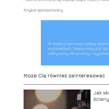
Artykuł sponsorowany
W redakcji parima.pl z pasją dziel
multimediach. Naszą misją jest spr
odkrywamy, jak stworzyć wygodne i
Może Cię również zainteresować
Jak sk
ściany
– pora