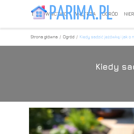
BUDOWNICTWO
WNĘTRZA
OGRÓD
NIE
Strona główna
/
Ogród
/
Kiedy sadzić jeżówkę i jak o 
Kiedy sa