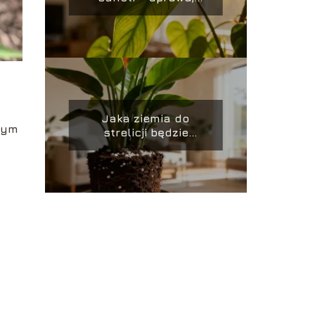
pielęgnacja,
stanowisko
Jaka ziemia do
brym
strelicji będzie
najlepsza? Poradnik
uprawy