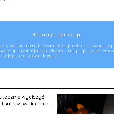
Redakcja parima.pl
imy się wiedzą o domu, budownictwie, ogrodzie oraz nowoczesny
awiać, by nawet najbardziej złożone tematy były proste i zroz
 funkcjonalne miejsce do życia!
utecznie wyciszyć
 i sufit w swoim domu
dy na wygłuszenie