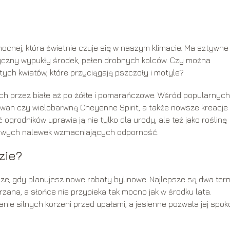
łnocnej, która świetnie czuje się w naszym klimacie. Ma sztywne
yczny wypukły środek, pełen drobnych kolców. Czy można
ych kwiatów, które przyciągają pszczoły i motyle?
ch przez białe aż po żółte i pomarańczowe. Wśród popularnych
Swan czy wielobarwną Cheyenne Spirit, a także nowsze kreacje
rodników uprawia ją nie tylko dla urody, ale też jako roślinę
omowych nalewek wzmacniających odporność.
zie?
ze, gdy planujesz nowe rabaty bylinowe. Najlepsze są dwa term
grzana, a słońce nie przypieka tak mocno jak w środku lata.
ie silnych korzeni przed upałami, a jesienne pozwala jej spoko