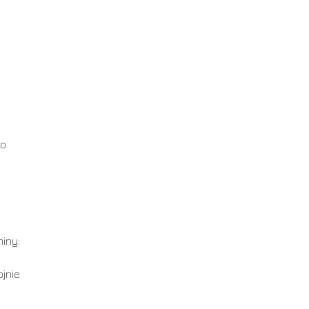
 o
iny:
jnie