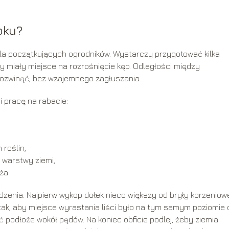
oku?
la początkujących ogrodników. Wystarczy przygotować kilka
y miały miejsce na rozrośnięcie kęp. Odległości między
rozwinąć, bez wzajemnego zagłuszania.
ci pracę na rabacie:
roślin,
j warstwy ziemi,
ża.
dzenia. Najpierw wykop dołek nieco większy od bryły korzeniowe
ak, aby miejsce wyrastania liści było na tym samym poziomie 
eć podłoże wokół pędów. Na koniec obficie podlej, żeby ziemia