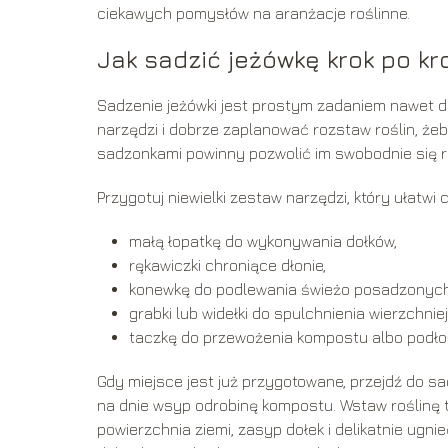
ciekawych pomysłów na aranżacje roślinne.
Jak sadzić jeżówkę krok po kr
Sadzenie jeżówki jest prostym zadaniem nawet d
narzędzi i dobrze zaplanować rozstaw roślin, żeb
sadzonkami powinny pozwolić im swobodnie się 
Przygotuj niewielki zestaw narzędzi, który ułatwi 
małą łopatkę do wykonywania dołków,
rękawiczki chroniące dłonie,
konewkę do podlewania świeżo posadzonych 
grabki lub widełki do spulchnienia wierzchnie
taczkę do przewożenia kompostu albo podło
Gdy miejsce jest już przygotowane, przejdź do sa
na dnie wsyp odrobinę kompostu. Wstaw roślinę t
powierzchnia ziemi, zasyp dołek i delikatnie ugni