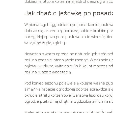
dokładnie otuliła korzenie, a jeśli chcesz ogranic
Jak dbać o jeżówkę po posad
W pierwszych tygodniach po posadzeniu podlewaj
dobrze się ukorzenią, poradzą sobie z krótkim p
suszy. Najlepsza pora podlewania to wieczór, kie
wsiąknąć w głąb gleby.
Nawożenie warto oprzeć na naturalnych źródłach
roślina zacznie intensywnie rosnąć. W sezonie u
pąków i wydłuża kwitnienie. Co kilka lat możesz od
roślina rusza z wegetacją.
Pod koniec sezonu pojawia się kolejne ważne pyt
zimą? Na rabacie ogrodowej dobrze sprawdza się 
okrycie strefy korzeniowej warstwą liści czy kor
ogród, a ptaki zimą chętnie wydziobią z nich nasi
Materiał powstał przy współpracy z https://meeb