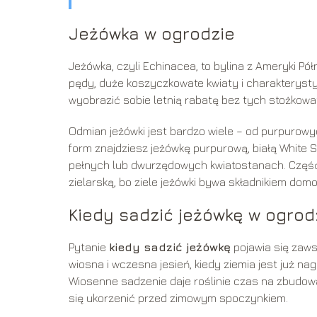
Jeżówka w ogrodzie
Jeżówka, czyli Echinacea, to bylina z Ameryki Pó
pędy, duże koszyczkowate kwiaty i charakteryst
wyobrazić sobie letnią rabatę bez tych stożkowat
Odmian jeżówki jest bardzo wiele – od purpurowy
form znajdziesz jeżówkę purpurową, białą White 
pełnych lub dwurzędowych kwiatostanach. Część og
zielarską, bo ziele jeżówki bywa składnikiem d
Kiedy sadzić jeżówkę w ogrod
Pytanie
kiedy sadzić jeżówkę
pojawia się zaws
wiosna i wczesna jesień, kiedy ziemia jest już na
Wiosenne sadzenie daje roślinie czas na zbudowan
się ukorzenić przed zimowym spoczynkiem.