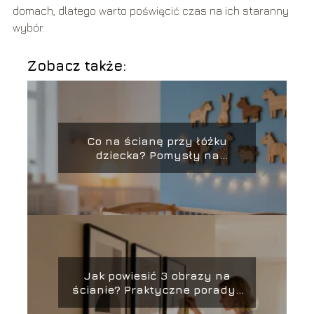
domach, dlatego warto poświęcić czas na ich staranny
wybór.
Zobacz także:
Co na ścianę przy łóżku
dziecka? Pomysły na
aranżację
Jak powiesić 3 obrazy na
ścianie? Praktyczne porady i
inspiracje