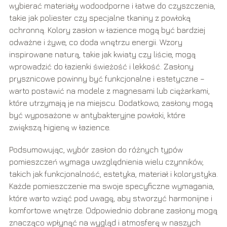
wybierać materiały wodoodporne i łatwe do czyszczenia,
takie jak poliester czy specjalne tkaniny z powłoką
ochronną. Kolory zasłon w łazience mogą być bardziej
odważne i żywe, co doda wnętrzu energii. Wzory
inspirowane naturą, takie jak kwiaty czy liście, mogą
wprowadzić do łazienki świeżość i lekkość. Zasłony
prysznicowe powinny być funkcjonalne i estetyczne –
warto postawić na modele z magnesami lub ciężarkami,
które utrzymają je na miejscu. Dodatkowo, zasłony mogą
być wyposażone w antybakteryjne powłoki, które
zwiększą higienę w łazience.
Podsumowując, wybór zasłon do różnych typów
pomieszczeń wymaga uwzględnienia wielu czynników,
takich jak funkcjonalność, estetyka, materiał i kolorystyka.
Każde pomieszczenie ma swoje specyficzne wymagania,
które warto wziąć pod uwagę, aby stworzyć harmonijne i
komfortowe wnętrze. Odpowiednio dobrane zasłony mogą
znacząco wpłynąć na wygląd i atmosferę w naszych