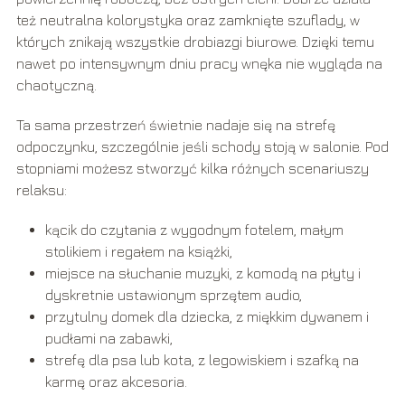
też neutralna kolorystyka oraz zamknięte szuflady, w
których znikają wszystkie drobiazgi biurowe. Dzięki temu
nawet po intensywnym dniu pracy wnęka nie wygląda na
chaotyczną.
Ta sama przestrzeń świetnie nadaje się na strefę
odpoczynku, szczególnie jeśli schody stoją w salonie. Pod
stopniami możesz stworzyć kilka różnych scenariuszy
relaksu:
kącik do czytania z wygodnym fotelem, małym
stolikiem i regałem na książki,
miejsce na słuchanie muzyki, z komodą na płyty i
dyskretnie ustawionym sprzętem audio,
przytulny domek dla dziecka, z miękkim dywanem i
pudłami na zabawki,
strefę dla psa lub kota, z legowiskiem i szafką na
karmę oraz akcesoria.