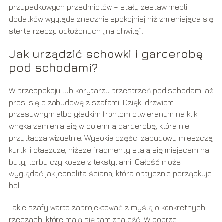
przypadkowych przedmiotów – stały zestaw mebli i
dodatków wygląda znacznie spokojniej niż zmieniająca się
sterta rzeczy odłożonych „na chwilę”.
Jak urządzić schowki i garderobę
pod schodami?
W przedpokoju lub korytarzu przestrzeń pod schodami aż
prosi się o zabudowę z szafami. Dzięki drzwiom
przesuwnym albo gładkim frontom otwieranym na klik
wnęka zamienia się w pojemną garderobę, która nie
przytłacza wizualnie. Wysokie części zabudowy mieszczą
kurtki i płaszcze, niższe fragmenty stają się miejscem na
buty, torby czy kosze z tekstyliami. Całość może
wyglądać jak jednolita ściana, która optycznie porządkuje
hol.
Takie szafy warto zaprojektować z myślą o konkretnych
rzeczach, które mają się tam znaleźć. W dobrze