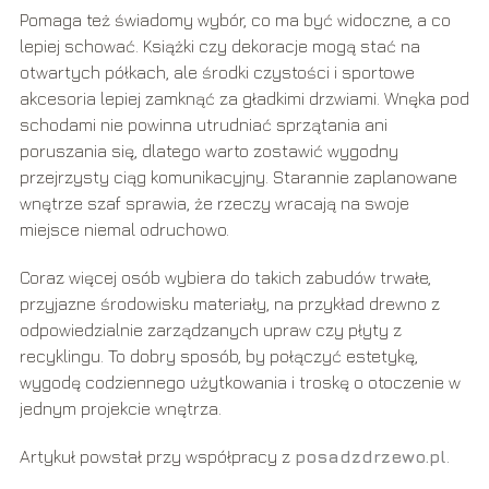
Pomaga też świadomy wybór, co ma być widoczne, a co
lepiej schować. Książki czy dekoracje mogą stać na
otwartych półkach, ale środki czystości i sportowe
akcesoria lepiej zamknąć za gładkimi drzwiami. Wnęka pod
schodami nie powinna utrudniać sprzątania ani
poruszania się, dlatego warto zostawić wygodny
przejrzysty ciąg komunikacyjny. Starannie zaplanowane
wnętrze szaf sprawia, że rzeczy wracają na swoje
miejsce niemal odruchowo.
Coraz więcej osób wybiera do takich zabudów trwałe,
przyjazne środowisku materiały, na przykład drewno z
odpowiedzialnie zarządzanych upraw czy płyty z
recyklingu. To dobry sposób, by połączyć estetykę,
wygodę codziennego użytkowania i troskę o otoczenie w
jednym projekcie wnętrza.
Artykuł powstał przy współpracy z
posadzdrzewo.pl
.