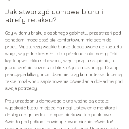
Jak stworzyć domowe biuro i
strefy relaksu?
Gdy w domu brakuje osobnego gabinetu, przestrzeń pod
schodami może stać się komfortowym miejscem do
pracy. Wystarczy wąskie biurko dopasowane do kształtu
wnęki, wygodne krzesło i kilka półek na dokumenty. Taki
kącik bywa lekko schowany, więc sprzyja skupieniu, a
jednocześnie pozostaje blisko życia rodzinnego. Osoby
pracujące kilka godzin dziennie przy komputerze docenią
także możliwość zaplanowania oświetlenia dokładnie pod
swoje potrzeby.
Przy urządzaniu domowego biura ważne są detale:
wysokość blatu, miejsce na nogi, ustawienie monitora i
dostęp do gniazdek. Lampka biurkowa lub punktowe
światło pod półkami powinny równomiernie oświetlać
powierzchnię roboczą, bez ostrych cieni. Dobrze działa