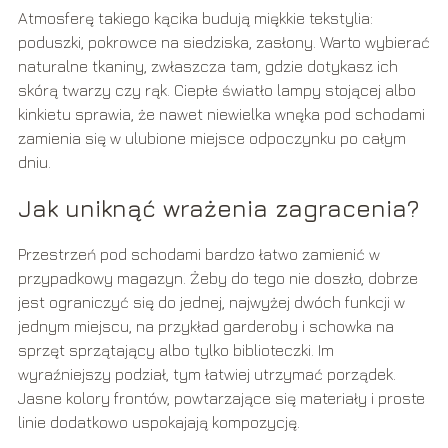
Atmosferę takiego kącika budują miękkie tekstylia:
poduszki, pokrowce na siedziska, zasłony. Warto wybierać
naturalne tkaniny, zwłaszcza tam, gdzie dotykasz ich
skórą twarzy czy rąk. Ciepłe światło lampy stojącej albo
kinkietu sprawia, że nawet niewielka wnęka pod schodami
zamienia się w ulubione miejsce odpoczynku po całym
dniu.
Jak uniknąć wrażenia zagracenia?
Przestrzeń pod schodami bardzo łatwo zamienić w
przypadkowy magazyn. Żeby do tego nie doszło, dobrze
jest ograniczyć się do jednej, najwyżej dwóch funkcji w
jednym miejscu, na przykład garderoby i schowka na
sprzęt sprzątający albo tylko biblioteczki. Im
wyraźniejszy podział, tym łatwiej utrzymać porządek.
Jasne kolory frontów, powtarzające się materiały i proste
linie dodatkowo uspokajają kompozycję.