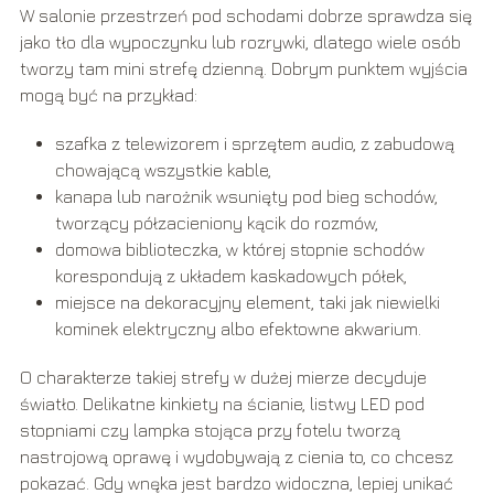
W salonie przestrzeń pod schodami dobrze sprawdza się
jako tło dla wypoczynku lub rozrywki, dlatego wiele osób
tworzy tam mini strefę dzienną. Dobrym punktem wyjścia
mogą być na przykład:
szafka z telewizorem i sprzętem audio, z zabudową
chowającą wszystkie kable,
kanapa lub narożnik wsunięty pod bieg schodów,
tworzący półzacieniony kącik do rozmów,
domowa biblioteczka, w której stopnie schodów
korespondują z układem kaskadowych półek,
miejsce na dekoracyjny element, taki jak niewielki
kominek elektryczny albo efektowne akwarium.
O charakterze takiej strefy w dużej mierze decyduje
światło. Delikatne kinkiety na ścianie, listwy LED pod
stopniami czy lampka stojąca przy fotelu tworzą
nastrojową oprawę i wydobywają z cienia to, co chcesz
pokazać. Gdy wnęka jest bardzo widoczna, lepiej unikać