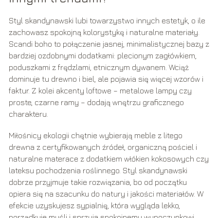
Styl skandynawski lubi towarzystwo innych estetyk, o ile
zachowasz spokojną kolorystykę i naturalne materiały.
Scandi boho to połączenie jasnej, minimalistycznej bazy z
bardziej ozdobnymi dodatkami: plecionym zagłówkiem,
poduszkami z frędzlami, etnicznym dywanem. Wciąż
dominuje tu drewno i biel, ale pojawia się więcej wzorów i
faktur. Z kolei akcenty loftowe – metalowe lampy czy
proste, czarne ramy – dodają wnętrzu graficznego
charakteru.
Miłośnicy ekologii chętnie wybierają meble z litego
drewna z certyfikowanych źródeł, organiczną pościel i
naturalne materace z dodatkiem włókien kokosowych czy
lateksu pochodzenia roślinnego. Styl skandynawski
dobrze przyjmuje takie rozwiązania, bo od początku
opiera się na szacunku do natury i jakości materiałów. W
efekcie uzyskujesz sypialnię, która wygląda lekko,
porządkuje myśli i sprzyja spokojnemu wypoczynkowi.