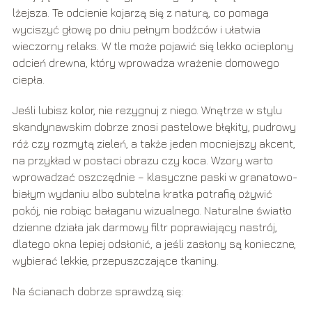
lżejsza. Te odcienie kojarzą się z naturą, co pomaga
wyciszyć głowę po dniu pełnym bodźców i ułatwia
wieczorny relaks. W tle może pojawić się lekko ocieplony
odcień drewna, który wprowadza wrażenie domowego
ciepła.
Jeśli lubisz kolor, nie rezygnuj z niego. Wnętrze w stylu
skandynawskim dobrze znosi pastelowe błękity, pudrowy
róż czy rozmytą zieleń, a także jeden mocniejszy akcent,
na przykład w postaci obrazu czy koca. Wzory warto
wprowadzać oszczędnie – klasyczne paski w granatowo-
białym wydaniu albo subtelna kratka potrafią ożywić
pokój, nie robiąc bałaganu wizualnego. Naturalne światło
dzienne działa jak darmowy filtr poprawiający nastrój,
dlatego okna lepiej odsłonić, a jeśli zasłony są konieczne,
wybierać lekkie, przepuszczające tkaniny.
Na ścianach dobrze sprawdzą się: