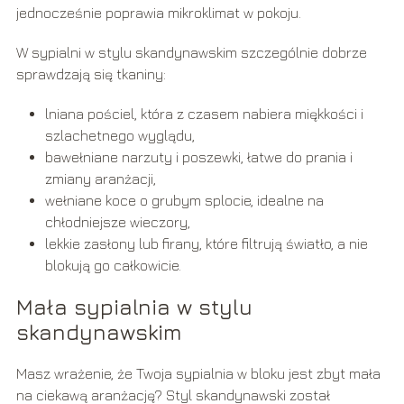
jednocześnie poprawia mikroklimat w pokoju.
W sypialni w stylu skandynawskim szczególnie dobrze
sprawdzają się tkaniny:
lniana pościel, która z czasem nabiera miękkości i
szlachetnego wyglądu,
bawełniane narzuty i poszewki, łatwe do prania i
zmiany aranżacji,
wełniane koce o grubym splocie, idealne na
chłodniejsze wieczory,
lekkie zasłony lub firany, które filtrują światło, a nie
blokują go całkowicie.
Mała sypialnia w stylu
skandynawskim
Masz wrażenie, że Twoja sypialnia w bloku jest zbyt mała
na ciekawą aranżację? Styl skandynawski został