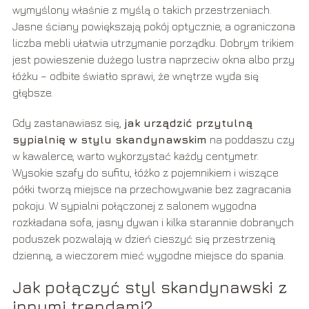
wymyślony właśnie z myślą o takich przestrzeniach.
Jasne ściany powiększają pokój optycznie, a ograniczona
liczba mebli ułatwia utrzymanie porządku. Dobrym trikiem
jest powieszenie dużego lustra naprzeciw okna albo przy
łóżku – odbite światło sprawi, że wnętrze wyda się
głębsze.
Gdy zastanawiasz się,
jak urządzić przytulną
sypialnię w stylu skandynawskim
na poddaszu czy
w kawalerce, warto wykorzystać każdy centymetr.
Wysokie szafy do sufitu, łóżko z pojemnikiem i wiszące
półki tworzą miejsce na przechowywanie bez zagracania
pokoju. W sypialni połączonej z salonem wygodna
rozkładana sofa, jasny dywan i kilka starannie dobranych
poduszek pozwalają w dzień cieszyć się przestrzenią
dzienną, a wieczorem mieć wygodne miejsce do spania.
Jak połączyć styl skandynawski z
innymi trendami?