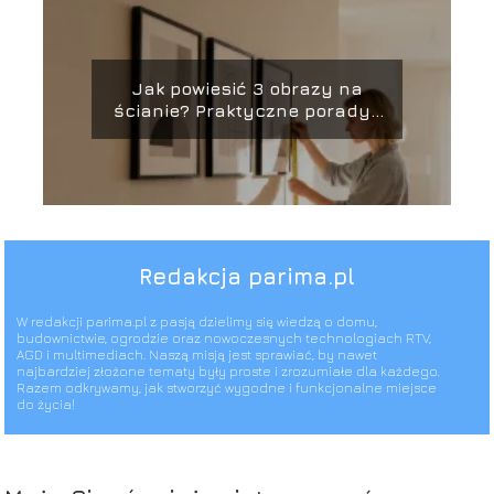
Jak powiesić 3 obrazy na
ścianie? Praktyczne porady i
inspiracje
Redakcja parima.pl
W redakcji parima.pl z pasją dzielimy się wiedzą o domu,
budownictwie, ogrodzie oraz nowoczesnych technologiach RTV,
AGD i multimediach. Naszą misją jest sprawiać, by nawet
najbardziej złożone tematy były proste i zrozumiałe dla każdego.
Razem odkrywamy, jak stworzyć wygodne i funkcjonalne miejsce
do życia!