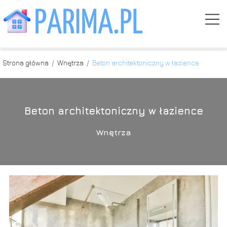
Strona główna
/
Wnętrza
/
Beton architektoniczny w łazience
Beton architektoniczny w łazience
Wnętrza