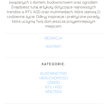
związanych z domem, budownictwem oraz ogrodem.
Znajdziesz tutaj artykuły dotyczące najnowszych
trendów w RTV, AGD oraz multimediach, które ułatwią Ci
codzienne życie. Odkryj inspiracje i praktyczne porady,
które uczynią Twój dom jeszcze przyjemniejszym
miejscem.
REDAKCJA
KONTAKT
KATEGORIE:
BUDOWNICTWO
NIERUCHOMOŚCI
OGRÓD
RTV I AGD
WNĘTRZA