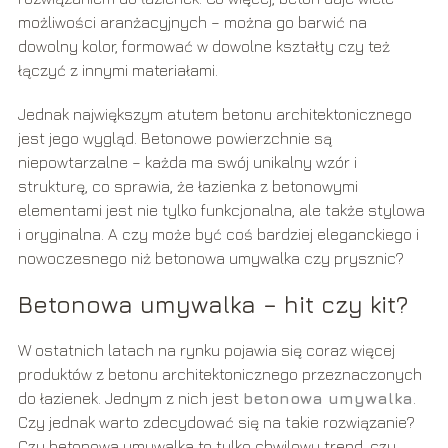
możliwości aranżacyjnych – można go barwić na
dowolny kolor, formować w dowolne kształty czy też
łączyć z innymi materiałami.
Jednak największym atutem betonu architektonicznego
jest jego wygląd. Betonowe powierzchnie są
niepowtarzalne – każda ma swój unikalny wzór i
strukturę, co sprawia, że łazienka z betonowymi
elementami jest nie tylko funkcjonalna, ale także stylowa
i oryginalna. A czy może być coś bardziej eleganckiego i
nowoczesnego niż betonowa umywalka czy prysznic?
Betonowa umywalka – hit czy kit?
W ostatnich latach na rynku pojawia się coraz więcej
produktów z betonu architektonicznego przeznaczonych
do łazienek. Jednym z nich jest
betonowa umywalka
.
Czy jednak warto zdecydować się na takie rozwiązanie?
Czy betonowa umywalka to tylko chwilowy trend, czy